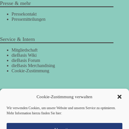
Presse & mehr
Pressekontakt
Pressemitteilungen
Service & Intern
Mitgliedschaft
dieBasis Wiki
dieBasis Forum
dieBasis Merchandising
Cookie-Zustimmung
Spenden
Cookie-Zustimmung verwalten
Per Banküberweisung:
Wir verwenden Cookies, um unsere Website und unseren Service zu optimieren.
Mehr Information hierzu finden Sie hier:
Basisdemokratische Partei SV Köln
Stadtsparkasse KölnBonn
IBAN: DE26 3705 0198 1935 7729 78