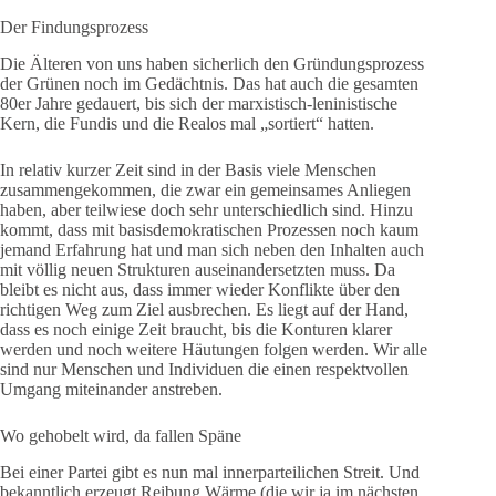
Der Findungsprozess
Die Älteren von uns haben sicherlich den Gründungsprozess
der Grünen noch im Gedächtnis. Das hat auch die gesamten
80er Jahre gedauert, bis sich der marxistisch-leninistische
Kern, die Fundis und die Realos mal „sortiert“ hatten.
In relativ kurzer Zeit sind in der Basis viele Menschen
zusammengekommen, die zwar ein gemeinsames Anliegen
haben, aber teilwiese doch sehr unterschiedlich sind. Hinzu
kommt, dass mit basisdemokratischen Prozessen noch kaum
jemand Erfahrung hat und man sich neben den Inhalten auch
mit völlig neuen Strukturen auseinandersetzten muss. Da
bleibt es nicht aus, dass immer wieder Konflikte über den
richtigen Weg zum Ziel ausbrechen. Es liegt auf der Hand,
dass es noch einige Zeit braucht, bis die Konturen klarer
werden und noch weitere Häutungen folgen werden. Wir alle
sind nur Menschen und Individuen die einen respektvollen
Umgang miteinander anstreben.
Wo gehobelt wird, da fallen Späne
Bei einer Partei gibt es nun mal innerparteilichen Streit. Und
bekanntlich erzeugt Reibung Wärme (die wir ja im nächsten