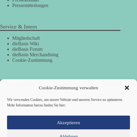
Pressemitteilungen
Service & Intern
Mitgliedschaft
dieBasis Wiki
dieBasis Forum
dieBasis Merchandising
Cookie-Zustimmung
Spenden
Cookie-Zustimmung verwalten
Per Banküberweisung:
Wir verwenden Cookies, um unsere Website und unseren Service zu optimieren.
Mehr Information hierzu finden Sie hier:
Basisdemokratische Partei SV Köln
Stadtsparkasse KölnBonn
IBAN: DE26 3705 0198 1935 7729 78
BIC: COLSDE33XXX
Akzeptieren
Ablehnen