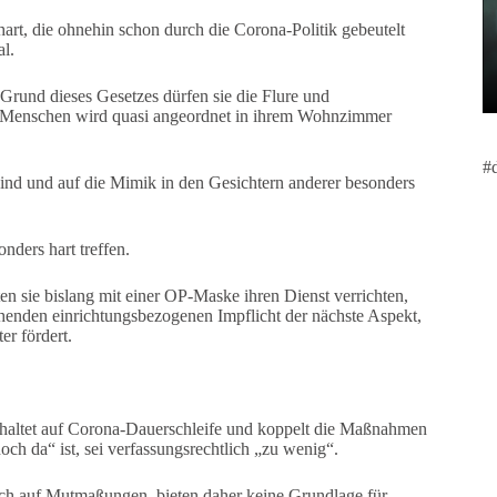
t, die ohnehin schon durch die Corona-Politik gebeutelt
l.
Grund dieses Gesetzes dürfen sie die Flure und
n Menschen wird quasi angeordnet in ihrem Wohnzimmer
#
nd und auf die Mimik in den Gesichtern anderer besonders
ders hart treffen.
 sie bislang mit einer OP-Maske ihren Dienst verrichten,
enden einrichtungsbezogenen Impflicht der nächste Aspekt,
er fördert.
chaltet auf Corona-Dauerschleife und koppelt die Maßnahmen
ch da“ ist, sei verfassungsrechtlich „zu wenig“.
ch auf Mutmaßungen, bieten daher keine Grundlage für