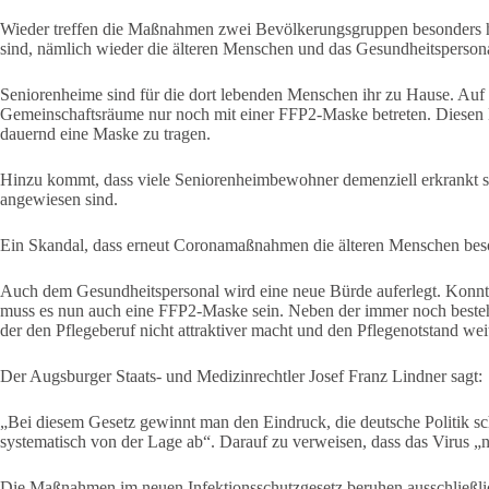
Wieder treffen die Maßnahmen zwei Bevölkerungsgruppen besonders har
sind, nämlich wieder die älteren Menschen und das Gesundheitspersona
Seniorenheime sind für die dort lebenden Menschen ihr zu Hause. Auf 
Gemeinschaftsräume nur noch mit einer FFP2-Maske betreten. Diese
dauernd eine Maske zu tragen.
Hinzu kommt, dass viele Seniorenheimbewohner demenziell erkrankt si
angewiesen sind.
Ein Skandal, dass erneut Coronamaßnahmen die älteren Menschen beson
Auch dem Gesundheitspersonal wird eine neue Bürde auferlegt. Konnten
muss es nun auch eine FFP2-Maske sein. Neben der immer noch besteh
der den Pflegeberuf nicht attraktiver macht und den Pflegenotstand weit
Der Augsburger Staats- und Medizinrechtler Josef Franz Lindner sagt:
„Bei diesem Gesetz gewinnt man den Eindruck, die deutsche Politik s
systematisch von der Lage ab“. Darauf zu verweisen, dass das Virus „no
Die Maßnahmen im neuen Infektionsschutzgesetz beruhen ausschließli