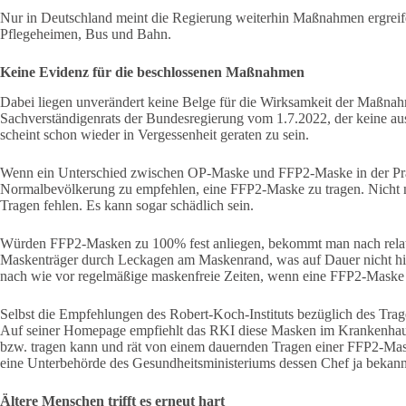
Nur in Deutschland meint die Regierung weiterhin Maßnahmen ergrei
Pflegeheimen, Bus und Bahn.
Keine Evidenz für die beschlossenen Maßnahmen
Dabei liegen unverändert keine Belge für die Wirksamkeit der Maßnah
Sachverständigenrats der Bundesregierung vom 1.7.2022, der keine ausr
scheint schon wieder in Vergessenheit geraten zu sein.
Wenn ein Unterschied zwischen OP-Maske und FFP2-Maske in der Praxis 
Normalbevölkerung zu empfehlen, eine FFP2-Maske zu tragen. Nicht nur
Tragen fehlen. Es kann sogar schädlich sein.
Würden FFP2-Masken zu 100% fest anliegen, bekommt man nach relativ
Maskenträger durch Leckagen am Maskenrand, was auf Dauer nicht hilf
nach wie vor regelmäßige maskenfreie Zeiten, wenn eine FFP2-Maske 
Selbst die Empfehlungen des Robert-Koch-Instituts bezüglich des Tr
Auf seiner Homepage empfiehlt das RKI diese Masken im Krankenhaus 
bzw. tragen kann und rät von einem dauernden Tragen einer FFP2-Mas
eine Unterbehörde des Gesundheitsministeriums dessen Chef ja bekannt
Ältere Menschen trifft es erneut hart