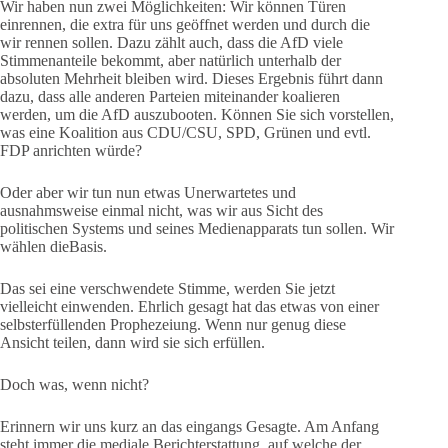
Wir haben nun zwei Möglichkeiten: Wir können Türen
einrennen, die extra für uns geöffnet werden und durch die
wir rennen sollen. Dazu zählt auch, dass die AfD viele
Stimmenanteile bekommt, aber natürlich unterhalb der
absoluten Mehrheit bleiben wird. Dieses Ergebnis führt dann
dazu, dass alle anderen Parteien miteinander koalieren
werden, um die AfD auszubooten. Können Sie sich vorstellen,
was eine Koalition aus CDU/CSU, SPD, Grünen und evtl.
FDP anrichten würde?
Oder aber wir tun nun etwas Unerwartetes und
ausnahmsweise einmal nicht, was wir aus Sicht des
politischen Systems und seines Medienapparats tun sollen. Wir
wählen dieBasis.
Das sei eine verschwendete Stimme, werden Sie jetzt
vielleicht einwenden. Ehrlich gesagt hat das etwas von einer
selbsterfüllenden Prophezeiung. Wenn nur genug diese
Ansicht teilen, dann wird sie sich erfüllen.
Doch was, wenn nicht?
Erinnern wir uns kurz an das eingangs Gesagte. Am Anfang
steht immer die mediale Berichterstattung, auf welche der