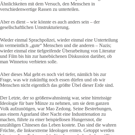
Ähnlichkeiten mit dem Versuch, den Menschen in
verschiedenwertige Rassen zu unterteilen.
Aber es dient – wie könnte es auch anders sein – der
gesellschaftlichen Umstrukturierung.
Wieder einmal Sprachpolizei, wieder einmal eine Unterteilung
in vermeintlich „gute“ Menschen und die anderen – Nazis;
wieder einmal eine tiefgreifende Überarbeitung von Literatur
und Film bis hin zur hanebüchenen Diskussion darüber, ob
man Winnetou verbieten solle.
Aber dieses Mal geht es noch viel tiefer, nämlich bis zur
Frage, was wir zukünftig noch essen dürfen und ob wir
Menschen nicht eigentlich das größte Übel dieser Erde sind.
Der Letzte, der so größenwahnsinnig war, seine hirnrissige
Ideologie für bare Münze zu nehmen, um sie dem ganzen
Volk aufzunötigen, war Mao Zedong. Seine Bestrebungen,
aus einem Agrarland über Nacht eine Industrienation zu
machen, führte zu einer beispiellosen Hungersnot, die
unzähligen Chinesen das Leben kostete. Das sind die wahren
Früchte, die linksextreme Ideologen ernten. Getoppt werden