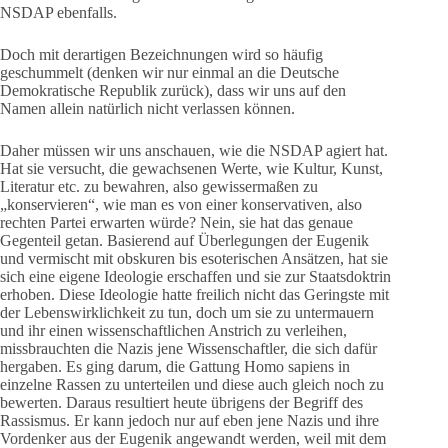
NSDAP ebenfalls.
Doch mit derartigen Bezeichnungen wird so häufig
geschummelt (denken wir nur einmal an die Deutsche
Demokratische Republik zurück), dass wir uns auf den
Namen allein natürlich nicht verlassen können.
Daher müssen wir uns anschauen, wie die NSDAP agiert hat.
Hat sie versucht, die gewachsenen Werte, wie Kultur, Kunst,
Literatur etc. zu bewahren, also gewissermaßen zu
„konservieren“, wie man es von einer konservativen, also
rechten Partei erwarten würde? Nein, sie hat das genaue
Gegenteil getan. Basierend auf Überlegungen der Eugenik
und vermischt mit obskuren bis esoterischen Ansätzen, hat sie
sich eine eigene Ideologie erschaffen und sie zur Staatsdoktrin
erhoben. Diese Ideologie hatte freilich nicht das Geringste mit
der Lebenswirklichkeit zu tun, doch um sie zu untermauern
und ihr einen wissenschaftlichen Anstrich zu verleihen,
missbrauchten die Nazis jene Wissenschaftler, die sich dafür
hergaben. Es ging darum, die Gattung Homo sapiens in
einzelne Rassen zu unterteilen und diese auch gleich noch zu
bewerten. Daraus resultiert heute übrigens der Begriff des
Rassismus. Er kann jedoch nur auf eben jene Nazis und ihre
Vordenker aus der Eugenik angewandt werden, weil mit dem