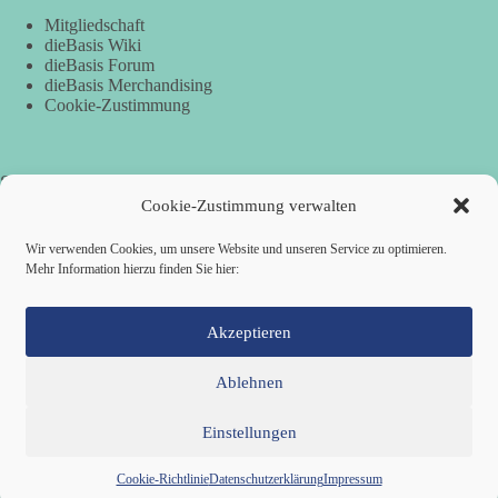
Mitgliedschaft
dieBasis Wiki
dieBasis Forum
dieBasis Merchandising
Cookie-Zustimmung
Spenden
Cookie-Zustimmung verwalten
Per Banküberweisung:
Wir verwenden Cookies, um unsere Website und unseren Service zu optimieren.
Mehr Information hierzu finden Sie hier:
Basisdemokratische Partei SV Köln
Stadtsparkasse KölnBonn
IBAN: DE26 3705 0198 1935 7729 78
BIC: COLSDE33XXX
Akzeptieren
Ablehnen
Einstellungen
Mitglied werden
Kontakt
Cookie-Richtlinie (EU)
Datenschutzerklärung
Impressum
Copyright © 2026 Basisdemokratische Partei Deutschland ·
Cookie-Richtlinie
Datenschutzerklärung
Impressum
Zillestraße 9 · 10585 Berlin