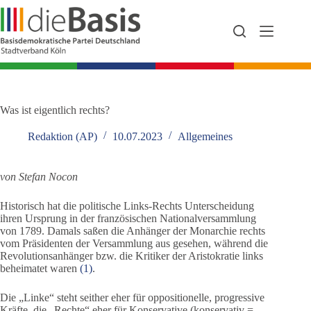
Zum
Inhalt
springen
Was ist eigentlich rechts?
Redaktion (AP)
10.07.2023
Allgemeines
von Stefan Nocon
Historisch hat die politische Links-Rechts Unterscheidung
ihren Ursprung in der französischen Nationalversammlung
von 1789. Damals saßen die Anhänger der Monarchie rechts
vom Präsidenten der Versammlung aus gesehen, während die
Revolutionsanhänger bzw. die Kritiker der Aristokratie links
beheimatet waren
(1)
.
Die „Linke“ steht seither eher für oppositionelle, progressive
Kräfte, die „Rechte“ eher für Konservative (konservativ =