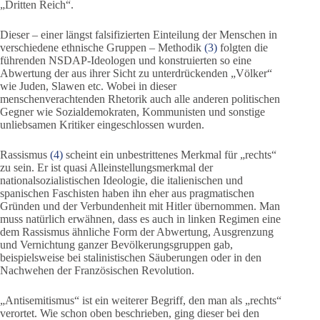
„Dritten Reich“.
Dieser – einer längst falsifizierten Einteilung der Menschen in
verschiedene ethnische Gruppen – Methodik
(3)
folgten die
führenden NSDAP-Ideologen und konstruierten so eine
Abwertung der aus ihrer Sicht zu unterdrückenden „Völker“
wie Juden, Slawen etc. Wobei in dieser
menschenverachtenden Rhetorik auch alle anderen politischen
Gegner wie Sozialdemokraten, Kommunisten und sonstige
unliebsamen Kritiker eingeschlossen wurden.
Rassismus
(4)
scheint ein unbestrittenes Merkmal für „rechts“
zu sein. Er ist quasi Alleinstellungsmerkmal der
nationalsozialistischen Ideologie, die italienischen und
spanischen Faschisten haben ihn eher aus pragmatischen
Gründen und der Verbundenheit mit Hitler übernommen. Man
muss natürlich erwähnen, dass es auch in linken Regimen eine
dem Rassismus ähnliche Form der Abwertung, Ausgrenzung
und Vernichtung ganzer Bevölkerungsgruppen gab,
beispielsweise bei stalinistischen Säuberungen oder in den
Nachwehen der Französischen Revolution.
„Antisemitismus“ ist ein weiterer Begriff, den man als „rechts“
verortet. Wie schon oben beschrieben, ging dieser bei den