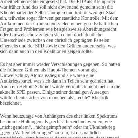
Arbeitnehmerrechte eingesetzt hat. Die FDP als Kleinpartei
war früher (und das soll nicht abwertend gemeint sein) die
Klientelpartei der Selbstständigen und trat für weniger Staat
ein, teilweise sogar für weniger staatliche Kontrolle. Mit dem
Aufkommen der Grünen und vielen neuen gesellschaftlichen
Fragen und Problemen wie beispielsweise Abtreibungsrecht
oder Umweltschutz zeigten sich dann doch deutliche
Unterschiede zwischen den christlich geprägten Parteien
einerseits und der SPD sowie den Grünen andererseits, was
sich dann auch in den Koalitionen zeigen sollte.
Es hat aber immer wieder Verschiebungen gegeben. So hatten
die früheren Grünen als Haupt-Themen vorrangig
Umweltschutz, Atomausstieg und sie waren eine
Antikriegspartei, was sich dann in Teilen sehr geändert hat.
Auch ein Helmut Schmidt würde vermutlich nicht mehr in die
aktuelle SPD passen. Einige seiner damaligen Aussagen
würden heute sicher von manchen als „rechte“ Rhetorik
bezeichnet.
Wenn heutzutage von Anhängern des eher linken Spektrums
bestimmte Haltungen als „rechts“ bezeichnet werden, wie
„nicht gendern“, „nicht geimpft sein“ oder im Ukrainekrieg
„gegen Waffenlieferungen“ zu sein, ist das natürlich