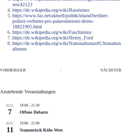
sen/42123
https://de.wikipedia.org/wiki/Rassismus
https://www.faz.net/aktuell/politik/inland/berliner-
polizei-verbietet-pro-palaestinenser-demo-
18821905.html
https://de.wikipedia.org/wiki/Faschismus
https://de.wikipedia.org/wiki/Henry_Ford
https://de.wikipedia.org/wiki/Nationalismus#Ultranation
alismus
VORHERIGER
NÄCHSTER
Anstehende Veranstaltungen
18:00
-
21:30
AUG.
7
Offene Debatte
18:00
-
21:00
AUG.
11
Stammtisch Köln-West