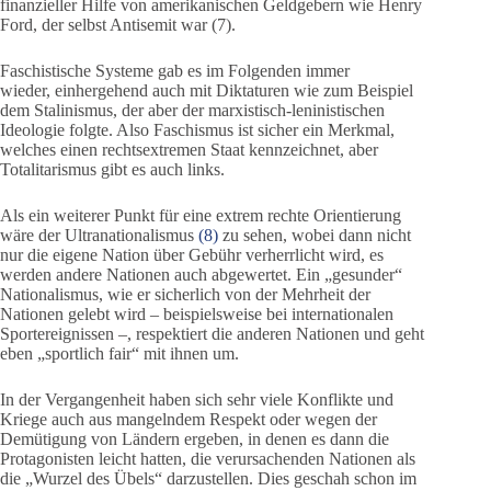
finanzieller Hilfe von amerikanischen Geldgebern wie Henry
Ford, der selbst Antisemit war (7).
Faschistische Systeme gab es im Folgenden immer
wieder, einhergehend auch mit Diktaturen wie zum Beispiel
dem Stalinismus, der aber der marxistisch-leninistischen
Ideologie folgte. Also Faschismus ist sicher ein Merkmal,
welches einen rechtsextremen Staat kennzeichnet, aber
Totalitarismus gibt es auch links.
Als ein weiterer Punkt für eine extrem rechte Orientierung
wäre der Ultranationalismus
(8)
zu sehen, wobei dann nicht
nur die eigene Nation über Gebühr verherrlicht wird, es
werden andere Nationen auch abgewertet. Ein „gesunder“
Nationalismus, wie er sicherlich von der Mehrheit der
Nationen gelebt wird – beispielsweise bei internationalen
Sportereignissen –, respektiert die anderen Nationen und geht
eben „sportlich fair“ mit ihnen um.
In der Vergangenheit haben sich sehr viele Konflikte und
Kriege auch aus mangelndem Respekt oder wegen der
Demütigung von Ländern ergeben, in denen es dann die
Protagonisten leicht hatten, die verursachenden Nationen als
die „Wurzel des Übels“ darzustellen. Dies geschah schon im