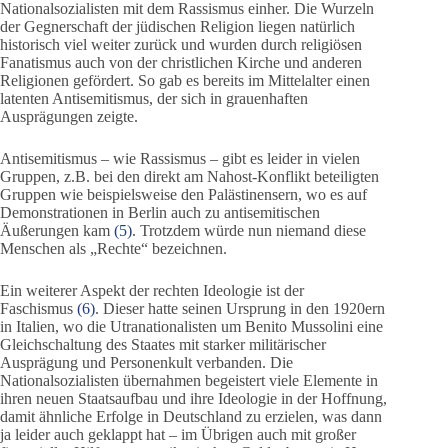
Nationalsozialisten mit dem Rassismus einher. Die Wurzeln
der Gegnerschaft der jüdischen Religion liegen natürlich
historisch viel weiter zurück und wurden durch religiösen
Fanatismus auch von der christlichen Kirche und anderen
Religionen gefördert. So gab es bereits im Mittelalter einen
latenten Antisemitismus, der sich in grauenhaften
Ausprägungen zeigte.
Antisemitismus – wie Rassismus – gibt es leider in vielen
Gruppen, z.B. bei den direkt am Nahost-Konflikt beteiligten
Gruppen wie beispielsweise den Palästinensern, wo es auf
Demonstrationen in Berlin auch zu antisemitischen
Äußerungen kam
(5)
. Trotzdem würde nun niemand diese
Menschen als „Rechte“ bezeichnen.
Ein weiterer Aspekt der rechten Ideologie ist der
Faschismus
(6)
. Dieser hatte seinen Ursprung in den 1920ern
in Italien, wo die Utranationalisten um Benito Mussolini eine
Gleichschaltung des Staates mit starker militärischer
Ausprägung und Personenkult verbanden. Die
Nationalsozialisten übernahmen begeistert viele Elemente in
ihren neuen Staatsaufbau und ihre Ideologie in der Hoffnung,
damit ähnliche Erfolge in Deutschland zu erzielen, was dann
ja leider auch geklappt hat – im Übrigen auch mit großer