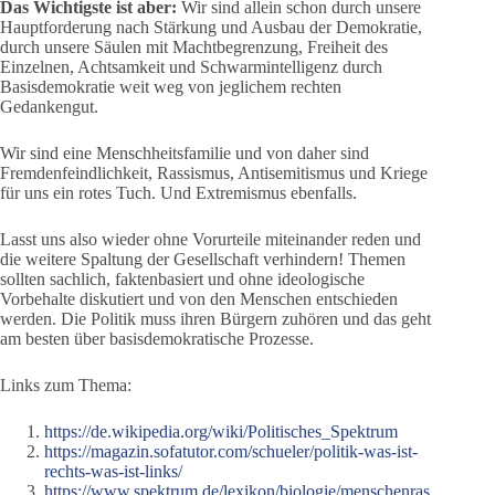
Das Wichtigste ist aber:
Wir sind allein schon durch unsere
Hauptforderung nach Stärkung und Ausbau der Demokratie,
durch unsere Säulen mit Machtbegrenzung, Freiheit des
Einzelnen, Achtsamkeit und Schwarmintelligenz durch
Basisdemokratie weit weg von jeglichem rechten
Gedankengut.
Wir sind eine Menschheitsfamilie und von daher sind
Fremdenfeindlichkeit, Rassismus, Antisemitismus und Kriege
für uns ein rotes Tuch. Und Extremismus ebenfalls.
Lasst uns also wieder ohne Vorurteile miteinander reden und
die weitere Spaltung der Gesellschaft verhindern! Themen
sollten sachlich, faktenbasiert und ohne ideologische
Vorbehalte diskutiert und von den Menschen entschieden
werden. Die Politik muss ihren Bürgern zuhören und das geht
am besten über basisdemokratische Prozesse.
Links zum Thema:
https://de.wikipedia.org/wiki/Politisches_Spektrum
https://magazin.sofatutor.com/schueler/politik-was-ist-
rechts-was-ist-links/
https://www.spektrum.de/lexikon/biologie/menschenras