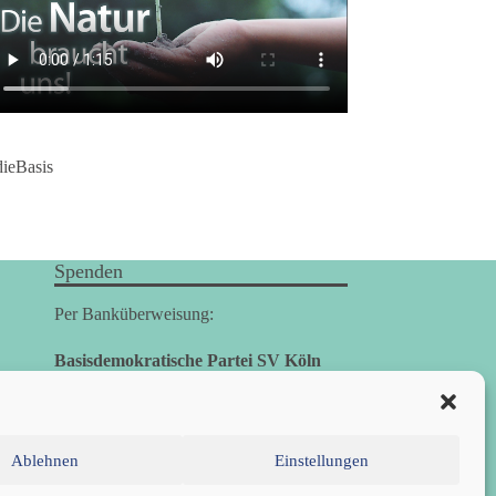
dieBasis
Spenden
Per Banküberweisung:
Basisdemokratische Partei SV Köln
Stadtsparkasse KölnBonn
IBAN: DE26 3705 0198 1935 7729 78
BIC: COLSDE33XXX
Ablehnen
Einstellungen