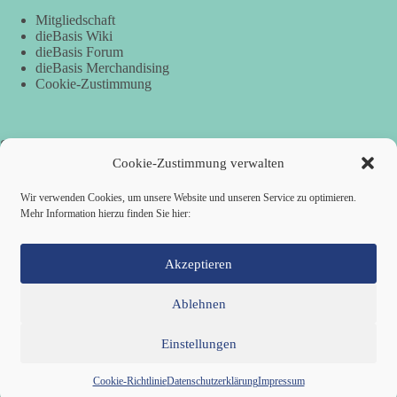
Mitgliedschaft
dieBasis Wiki
dieBasis Forum
dieBasis Merchandising
Cookie-Zustimmung
Spenden
Cookie-Zustimmung verwalten
Per Banküberweisung:
Wir verwenden Cookies, um unsere Website und unseren Service zu optimieren.
Mehr Information hierzu finden Sie hier:
Basisdemokratische Partei SV Köln
Stadtsparkasse KölnBonn
IBAN: DE26 3705 0198 1935 7729 78
BIC: COLSDE33XXX
Akzeptieren
Ablehnen
Einstellungen
Mitglied werden
Kontakt
Cookie-Richtlinie (EU)
Datenschutzerklärung
Impressum
Copyright © 2026 Basisdemokratische Partei Deutschland ·
Cookie-Richtlinie
Datenschutzerklärung
Impressum
Zillestraße 9 · 10585 Berlin