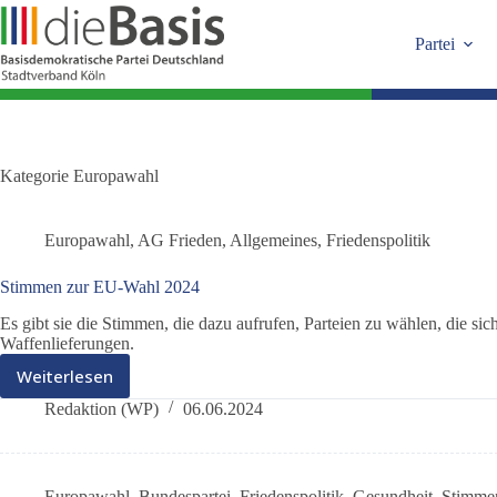
Zum
Inhalt
Partei
springen
Kategorie
Europawahl
Europawahl
,
AG Frieden
,
Allgemeines
,
Friedenspolitik
Stimmen zur EU-Wahl 2024
Es gibt sie die Stimmen, die dazu aufrufen, Parteien zu wählen, die s
Waffenlieferungen.
Weiterlesen
Stimmen
zur
Redaktion (WP)
06.06.2024
EU-
Wahl
2024
Europawahl
,
Bundespartei
,
Friedenspolitik
,
Gesundheit
,
Stimmen