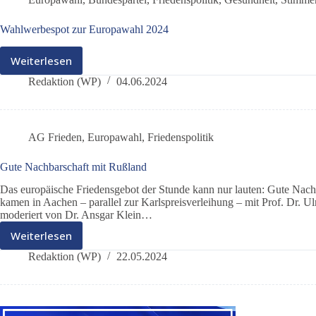
Wahlwerbespot zur Europawahl 2024
Weiterlesen
Wahlwerbespot
zur
Redaktion (WP)
04.06.2024
Europawahl
2024
AG Frieden
,
Europawahl
,
Friedenspolitik
Gute Nachbarschaft mit Rußland
Das europäische Friedensgebot der Stunde kann nur lauten: Gute Nac
kamen in Aachen – parallel zur Karlspreisverleihung – mit Prof. Dr. 
moderiert von Dr. Ansgar Klein…
Weiterlesen
Gute
Nachbarschaft
Redaktion (WP)
22.05.2024
mit
Rußland