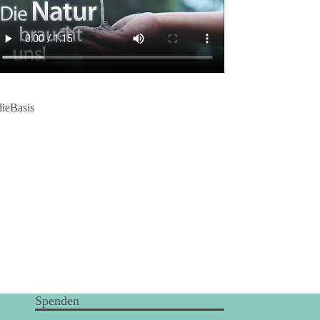
dieBasis
Spenden