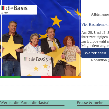
Allgemeine
Vier Basisdemokra
Am 20. Und 21. Ja
ihrer zweitägigen
zur Europawahl i
Mitgliedern anger
Weiterlesen
Vier
Basisd
Redaktion 
für
Brüssel
Wer ist die Partei dieBasis?
Presse & mehr